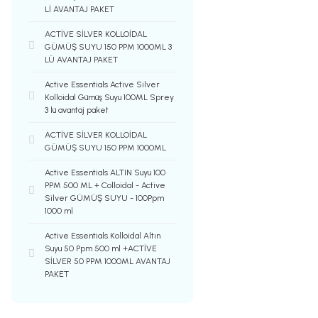
Lİ AVANTAJ PAKET
ACTİVE SİLVER KOLLOİDAL
GÜMÜŞ SUYU 150 PPM 1000ML 3
LÜ AVANTAJ PAKET
Active Essentials Active Silver
Kolloidal Gümüş Suyu 100ML Sprey
3 lü avantaj paket
ACTİVE SİLVER KOLLOİDAL
GÜMÜŞ SUYU 150 PPM 1000ML
Active Essentials ALTIN Suyu 100
PPM 500 ML + Colloidal - Active
Silver GÜMÜŞ SUYU - 100Ppm
1000 ml
Active Essentials Kolloidal Altın
Suyu 50 Ppm 500 ml +ACTİVE
SİLVER 50 PPM 1000ML AVANTAJ
PAKET