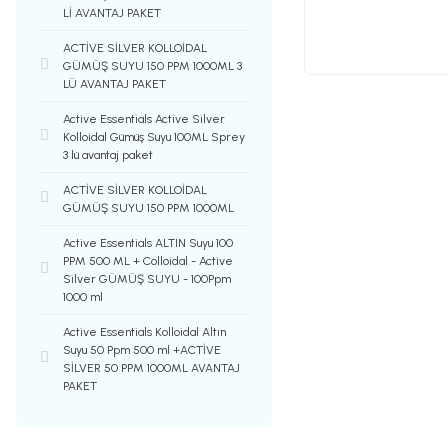
Lİ AVANTAJ PAKET
ACTİVE SİLVER KOLLOİDAL
GÜMÜŞ SUYU 150 PPM 1000ML 3
LÜ AVANTAJ PAKET
Active Essentials Active Silver
Kolloidal Gümüş Suyu 100ML Sprey
3 lü avantaj paket
ACTİVE SİLVER KOLLOİDAL
GÜMÜŞ SUYU 150 PPM 1000ML
Active Essentials ALTIN Suyu 100
PPM 500 ML + Colloidal - Active
Silver GÜMÜŞ SUYU - 100Ppm
1000 ml
Active Essentials Kolloidal Altın
Suyu 50 Ppm 500 ml +ACTİVE
SİLVER 50 PPM 1000ML AVANTAJ
PAKET