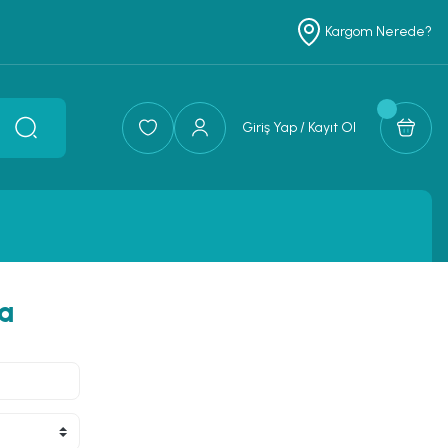
Kargom Nerede?
Giriş Yap / Kayıt Ol
a