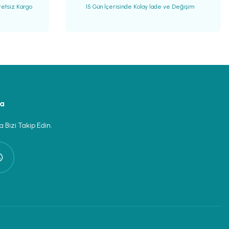
retsiz Kargo
15 Gün İçerisinde Kolay İade ve Değişim
ya
 Bizi Takip Edin.