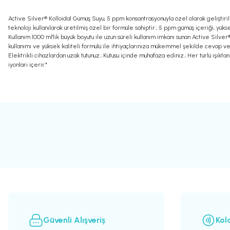
Active Silver® Kolloidal Gümüş Suyu, 5 ppm konsantrasyonuyla özel olarak geliştirilmiş
teknoloji kullanılarak üretilmiş özel bir formüle sahiptir.; 5 ppm gümüş içeriği, yükse
Kullanım 1000 ml'lik büyük boyutu ile uzun süreli kullanım imkanı sunan Active Silve
kullanımı ve yüksek kaliteli formülü ile ihtiyaçlarınıza mükemmel şekilde cevap veri
Elektrikli cihazlardan uzak tutunuz.; Kutusu içinde muhafaza ediniz.; Her türlü ışık
iyonları içerir."
Bu ürünün fiyat bilgisi, resim, ürün açıklamalarında ve diğer konularda yete
Görüş ve önerileriniz için teşekkür ederiz.
Ürün resmi kalitesiz, bozuk veya görüntülenemiyor.
Ürün açıklamasında eksik bilgiler bulunuyor.
Ürün bilgilerinde hatalar bulunuyor.
Ürün fiyatı diğer sitelerden daha pahalı.
Bu ürüne benzer farklı alternatifler olmalı.
Güvenli Alışveriş
Kol