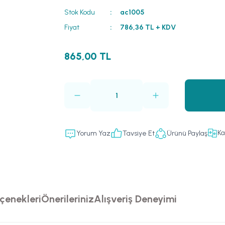
Stok Kodu
ac1005
Fiyat
786,36 TL + KDV
865,00 TL
Ka
Yorum Yaz
Tavsiye Et
Ürünü Paylaş
çenekleri
Önerileriniz
Alışveriş Deneyimi