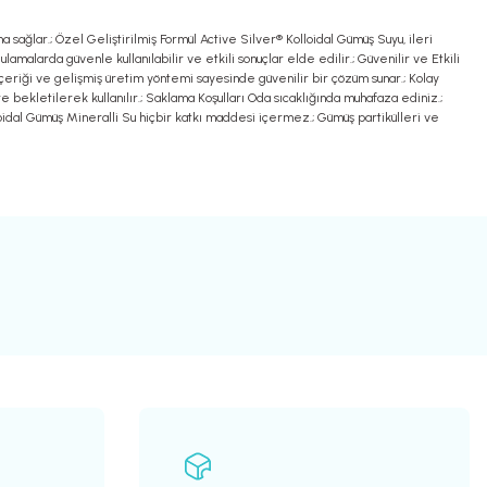
ma sağlar.; Özel Geliştirilmiş Formül Active Silver® Kolloidal Gümüş Suyu, ileri
ulamalarda güvenle kullanılabilir ve etkili sonuçlar elde edilir.; Güvenilir ve Etkili
 içeriği ve gelişmiş üretim yöntemi sayesinde güvenilir bir çözüm sunar.; Kolay
e bekletilerek kullanılır.; Saklama Koşulları Oda sıcaklığında muhafaza ediniz.;
lloidal Gümüş Mineralli Su hiçbir katkı maddesi içermez.; Gümüş partikülleri ve