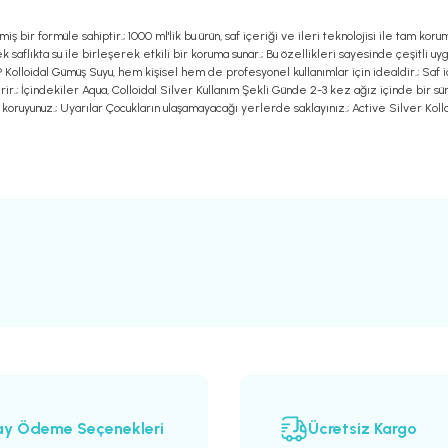
 bir formüle sahiptir.; 1000 ml'lik bu ürün, saf içeriği ve ileri teknolojisi ile tam koru
k saflıkta su ile birleşerek etkili bir koruma sunar.; Bu özellikleri sayesinde çeşitli uyg
r® Kolloidal Gümüş Suyu, hem kişisel hem de profesyonel kullanımlar için idealdir.; Saf
r.; İçindekiler Aqua, Colloidal Silver Kullanım Şekli Günde 2-3 kez ağız içinde bir sür
tan koruyunuz.; Uyarılar Çocukların ulaşamayacağı yerlerde saklayınız.; Active Silver Ko
rsiz gördüğünüz noktaları öneri formunu kullanarak tarafımıza iletebilirsiniz.
Ürün hakkında henüz soru sorulmamış.
Sitemize ilk yorumu siz yapın!
Bu ürüne ilk yorumu siz yapın!
Deneyimini Paylaş
Yorum Yaz
Soru Sor
ay Ödeme Seçenekleri
Ücretsiz Kargo