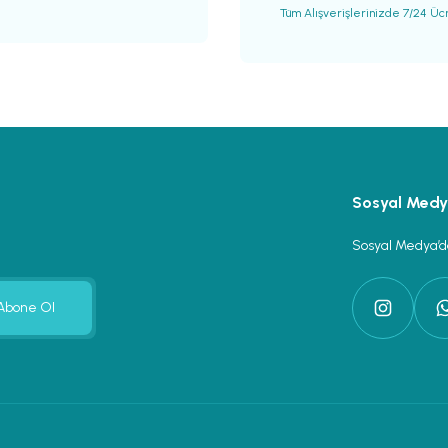
Tüm Alışverişlerinizde 7/24 Üc
Gönder
Sosyal Med
Sosyal Medya’da
Abone Ol