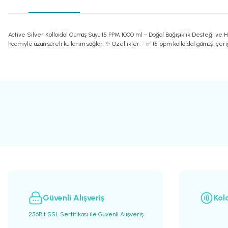
Active Silver Kolloidal Gümüş Suyu 15 PPM 1000 ml – Doğal Bağışıklık Desteği ve Hij
hacmiyle uzun süreli kullanım sağlar. ✨ Özellikler: - ✅ 15 ppm kolloidal gümüş içeri
Bu ürünün fiyat bilgisi, resim, ürün açıklamalarında ve diğer konularda yete
Görüş ve önerileriniz için teşekkür ederiz.
Ürün resmi kalitesiz, bozuk veya görüntülenemiyor.
Ürün açıklamasında eksik bilgiler bulunuyor.
Ürün bilgilerinde hatalar bulunuyor.
Ürün fiyatı diğer sitelerden daha pahalı.
Bu ürüne benzer farklı alternatifler olmalı.
Güvenli Alışveriş
Kol
256Bit SSL Sertifikası ile Güvenli Alışveriş