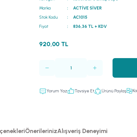
Marka
ACTİVE SİVER
Stok Kodu
AC1015
Fiyat
836,36 TL + KDV
920,00 TL
Ka
Yorum Yaz
Tavsiye Et
Ürünü Paylaş
çenekleri
Önerileriniz
Alışveriş Deneyimi