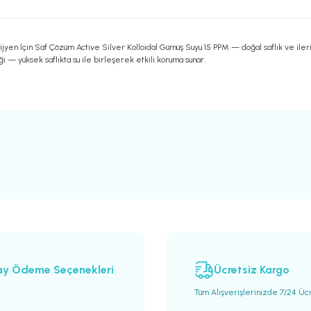
yen İçin Saf Çözüm Active Silver Kolloidal Gümüş Suyu 15 PPM — doğal saflık ve ileri te
ği — yüksek saflıkta su ile birleşerek etkili koruma sunar.
rsiz gördüğünüz noktaları öneri formunu kullanarak tarafımıza iletebilirsiniz.
Ürün hakkında henüz soru sorulmamış.
Sitemize ilk yorumu siz yapın!
Bu ürüne ilk yorumu siz yapın!
Deneyimini Paylaş
Yorum Yaz
Soru Sor
ay Ödeme Seçenekleri
Ücretsiz Kargo
Tüm Alışverişlerinizde 7/24 Üc