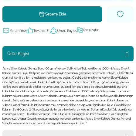
Sepete Ekle
Karşılaştır
Yorum Yaz
Tavsiye Et
Ürünü Paylaş
Ürün Bilgisi
Active Silver Kolloidal Gümüş Suyu 100 ppm Yüksek Saflıkta İleri Teknoloji Formül 1000 ml Active Silver®
Kolloidal Gümüş Suyu, 100 ppm konsantrasyonuyla özel olarak geliştirilmiş bir formüle sahiptir.; 1000 ml'lik bu
ürün, saf içeriği ve ileri teknolojisi ile tam koruma sağlar.; Özel Geliştirilmiş Formül Active Silver® Kolloidal
Gümüş Suyu, ileri teknoloji kullanılarak üretilmiş özel bir formüle sahiptir.; 100 ppm gümüş içeriği, yüksek
saflıkta su ile birleşerek etkili bir koruma sunar.; Bu özellikleri sayesinde çeşitli uygulamalarda güvenle
kullanılabilir ve etkili sonuçlar elde edilir.; Güvenilir ve Etkili Kullanım 1000 ml'lik büyük boyutu ile uzun süreli
kullanım imkanı sunan Active Silver® Kolloidal Gümüş Suyu, hem kişisel hem de profesyonel kullanımlar için
idealdir.; Saf içeriği ve gelişmiş üretim yöntemi sayesinde güvenilir bir çözüm sunar.; Kolay kullanımı ve
yüksek kaliteli formülü ile ihtiyaçlarınıza mükemmel şekilde cevap verir.; İçindekiler Aqua, Colloidal Silver
Kullanım Şekli Günde 2-3 kez ağız içinde bir süre bekletilerek kullanılır.; Saklama Koşulları Oda sıcaklığında
muhafaza ediniz.; Elektrikli cihazlardan uzak tutunuz.; Kutusu içinde muhafaza ediniz.; Her türlü ışıktan
koruyunuz.; Uyarılar Çocukların ulaşamayacağı yerlerde saklayınız.; Active Silver Kolloidal Gümüş Mineralli
Su hiçbir katkı maddesi içermez.; Gümüş partikülleri ve iyonları içerir."