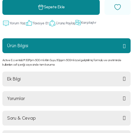
Sepete Ekle
Karşılaştır
Yorum Yaz
Tavsiye Et
Ürünü Paylaş
Ürün Bilgisi
Active Essentials® 50Ppm 500 ml Altın Suyu 50ppm 500ml özel geliştirilmiş formülü ve üretiminde
kullanılan saf içeriği sayesinde tam koruma
Ek Bilgi
Yorumlar
Active Essentials Altın Suyu 50 PPM 500 ml: 
Günlük Kullanım İçin Prokolloidal Altın
Soru & Cevap
Active Essentials Altın Suyu 50 PPM, RSF Medical güvencesi 
Bu ürüne ilk yorumu siz yapın!
altında sunulan, 500 ml hacminde prokolloidal yapıda bir altın 
solüsyonudur. Standart kolloidal formdan farklı olarak prokolloidal 